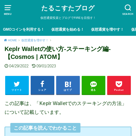
たるこすたブログ
MENU
SEARCH
仮想通貨投資とブログでFIREを目指す！
GMOコインを利用する！
仮想通貨を始める！
仮想通貨を増やす！
仮
HOME
仮想通貨を増やす！
Keplr Walletの使い方-ステーキング編-
【Cosmos | ATOM】
04/29/2022
09/01/2023
ツイート
シェア
はてブ
送る
Pocket
この記事は、「Keplr Walletでのステーキングの方法」
について記載しています。
この記事を読んでわかること